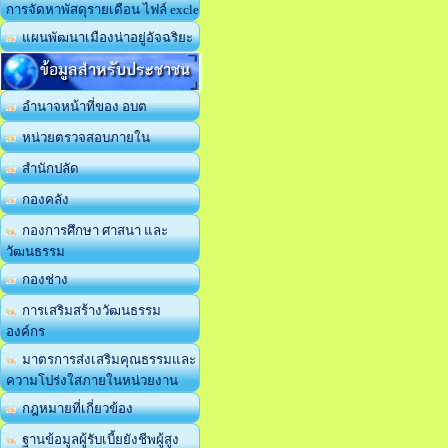
การจัดหาพัสดุรายเดือน ไฟล์ excle
แผนพัฒนาเมืองน่าอยู่อัจฉริยะ
ข้อมูลสำหรับประชาชน
อำนาจหน้าที่ของ อบต
หน่วยตรวจสอบภายใน
สำนักปลัด
กองคลัง
กองการศึกษา ศาสนา และ
วัฒนธรรม
กองช่าง
การเสริมสร้างวัฒนธรรม
องค์กร
มาตรการส่งเสริมคุณธรรมและ
ความโปร่งใสภายในหน่วยงาน
กฎหมายที่เกี่ยวข้อง
ฐานข้อมูลผู้รับเบี้ยยังชีพผู้สูง