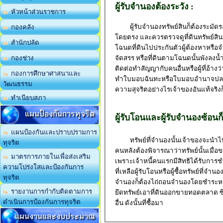
ผู้รับจำนองต้องระวัง :
หัวหน้าส่วนราชการ
ผู้รับจำนองทรัพย์สินก็ต้องระมัดระวั
กองคลัง
โดยตรง และควรตรวจดูที่ดินทรัพย์สินท
สำนักปลัด
โฉนดที่ดินไปประกันตัวผู้ต้องหาหรือ
จัดสรร หรือที่ดินตามโฉนดนั้นพังลงน้
กองช่าง
ติดต่อทำสัญญากับคนอื่นหรือผู้ที่อ้า
กองการศึกษาศาสนาและ
ทำใบมอบฉันทะหรือใบมอบอำนาจปลอมขึ
วัฒนธรรม
ความสุจริตอย่างไรเจ้าของอันแท้จริง
ทำเนียบสภา
แผนป้องกันการทุจริต
ผู้รับโอนและผู้รับจำนองซ้อนก็
แผนป้องกันและปราบปรามการ
ทรัพย์ที่จำนองนั้นเจ้าของจะนำไปจ
ทุจริต
คนหลังต้องพิจารณาว่าทรัพย์นั้นเมื
มาตรการภายในเพื่อส่งเสริม
เพราะเจ้าหนี้คนแรกมีสิทธิได้รับการช
ความโปร่งใสและป้องกันการ
ที่เหลือผู้รับโอนหรือผู้ซื้อทรัพย์ที่จ
ทุจริต
จำนองก็ต้องไถ่ถอนจำนองโดยชำระหนี้ให้แ
รายงานการกำกับติดตามการ
ยึดทรัพย์เอาที่ดินออกขายทอดตลาด ซึ่
ดำเนินการป้องกันการทุจริต
อื่น ดังนั้นที่ซื้อมา
แผนงานและงบประมาณ