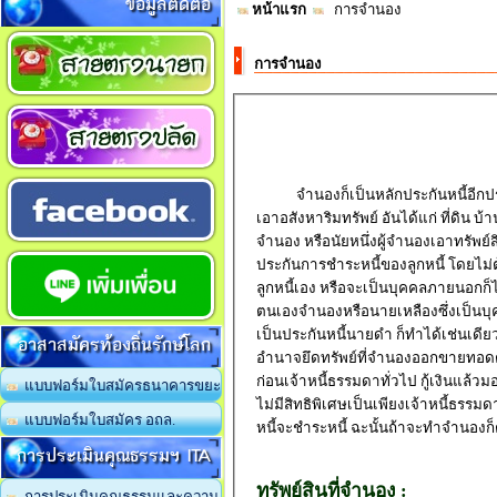
ข้อมูลติดต่อ
หน้าแรก
การจำนอง
การจำนอง
จำนองก็เป็นหลักประกันหนี้อีกปร
เอาอสังหาริมทรัพย์ อันได้แก่ ที่ดิน บ้
จำนอง หรือนัยหนึ่งผู้จำนองเอาทรัพย์
ประกันการชำระหนี้ของลูกหนี้ โดยไม่ต้
ลูกหนี้เอง หรือจะเป็นบุคคลภายนอกก็ไ
ตนเองจำนองหรือนายเหลืองซึ่งเป็นบุ
เป็นประกันหนี้นายดำ ก็ทำได้เช่นเดียวกั
อาสาสมัครท้องถิ่นรักษ์โลก
อำนาจยึดทรัพย์ที่จำนองออกขายทอดตล
ก่อนเจ้าหนี้ธรรมดาทั่วไป กู้เงินแล้วมอ
แบบฟอร์มใบสมัครธนาคารขยะ
ไม่มีสิทธิพิเศษเป็นเพียงเจ้าหนี้ธรรม
แบบฟอร์มใบสมัคร อถล.
หนี้จะชำระหนี้ ฉะนั้นถ้าจะทำจำนองก
การประเมินคุณธรรมฯ ITA
ทรัพย์สินที่จำนอง :
การประเมินคุณธรรมและความ