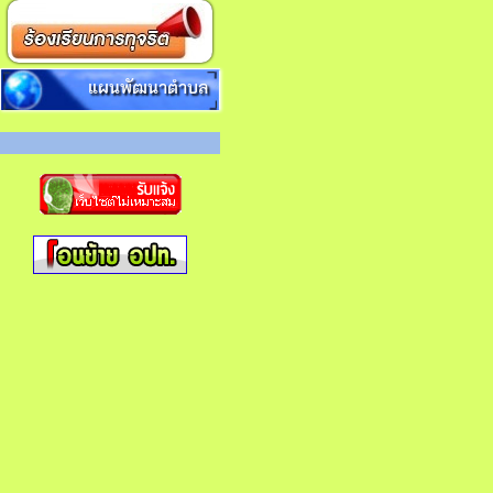
แผนพัฒนาตำบล