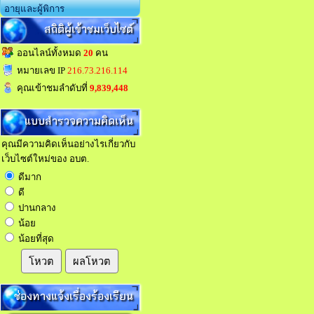
อายุและผู้พิการ
สถิติผู้เข้าชมเว็บไซต์
ออนไลน์ทั้งหมด
20
คน
หมายเลข IP
216.73.216.114
คุณเข้าชมลำดับที่
9,839,448
แบบสำรวจความคิดเห็น
คุณมีความคิดเห็นอย่างไรเกี่ยวกับ
เว็บไซต์ใหม่ของ อบต.
ดีมาก
ดี
ปานกลาง
น้อย
น้อยที่สุด
โหวต
ผลโหวต
ช่องทางแจ้งเรื่องร้องเรียน