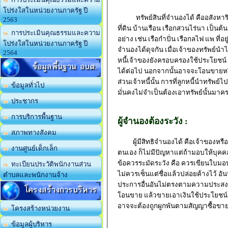
โปร่งใสในหน่วยงานภาครัฐ ปี
ทรัพย์สินที่จำนองได้ คืออสังหาริมทร
2563
ที่ดิน บ้านเรือน เรือกสวนไร่นา เป็นต้น
การประเมินคุณธรรมและความ
อย่าง เช่น เรือกำปั่น เรือกลไฟ แพ ที
โปร่งใสในหน่วยงานภาครัฐ ปี
จำนองได้ดุจกัน เมื่อเจ้าของทรัพย์นำ
2564
หนี้เจ้าของยังครอบครองใช้ประโยชน์
ข้อมูลพื้นฐาน อบต.
ได้ต่อไป นอกจากนั้นอาจจะโอนขายหรื
ส่วนเจ้าหนี้นั้น การที่ลูกหนี้นำทรัพย
ข้อมูลทั่วไป
มั่นคงไม่จำเป็นต้องเอาทรัพย์นั้นม
ประชากร
การบริการพื้นฐาน
ผู้จำนองต้องระวัง :
สภาพทางสังคม
ผู้มีสิทธิจำนองได้ คือเจ้าของหรือผู
งานศูนย์เด็กเล็ก
ตนเอง ก็ไม่มีปัญหาแต่ถ้ามอบให้บุ
ข้อควรระมัดระวัง คือ ควรเขียนใบม
ทะเบียนประวัติพนักงานส่วน
ไม่ควรเซ็นแต่ชื่อแล้วปล่อยค้างไว้ 
ตำบลและพนักงานจ้าง
ประการอื่นอันไม่ตรงตามความประสงค
โครงสร้างการบริหาร
โอนขาย แล้วขายเอาเงินใช้ประโยชน์ส่ว
อาจจะต้องถูกผูกพันตามสัญญาซื้อขายน
โครงสร้างหน่วยงาน
ข้อมูลผู้บริหาร